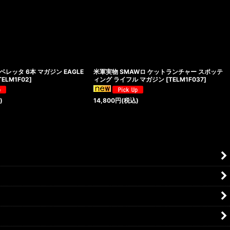
ベレッタ 6本 マガジン EAGLE
米軍実物 SMAWロ ケットランチャー スポッテ
TELM1F02
]
ィング ライフル マガジン
[
TELM1F037
]
)
14,800
円
(税込)