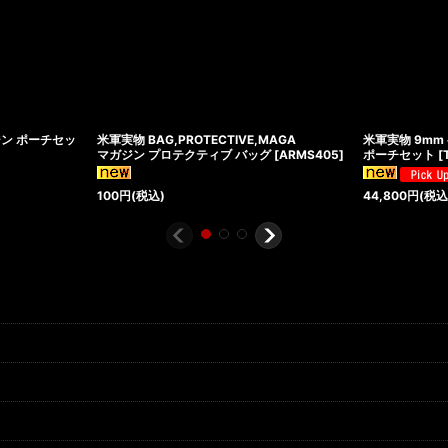
ジン ポーチセッ
米軍実物 BAG,PROTECTIVE,MAGA
米軍実物 9mm 
マガジン プロテクティブ バッグ
[
ARMS405
]
ポーチセット
[
100
円
(税込)
44,800
円
(税込