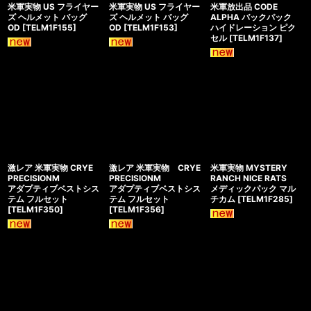
米軍実物 US フライヤー
米軍実物 US フライヤー
米軍放出品 CODE
ズ ヘルメット バッグ
ズ ヘルメット バッグ
ALPHA バックパック
OD
[
TELM1F155
]
OD
[
TELM1F153
]
ハイドレーション ピク
セル
[
TELM1F137
]
激レア 米軍実物 CRYE
激レア 米軍実物 CRYE
米軍実物 MYSTERY
PRECISIONM
PRECISIONM
RANCH NICE RATS
アダプティブベストシス
アダプティブベストシス
メディックパック マル
テム フルセット
テム フルセット
チカム
[
TELM1F285
]
[
TELM1F350
]
[
TELM1F356
]