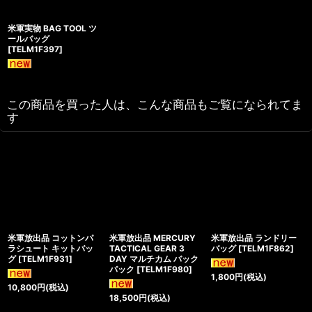
米軍実物 BAG TOOL ツ
ールバッグ
[
TELM1F397
]
この商品を買った人は、こんな商品もご覧になられてま
す
米軍放出品 コットンパ
米軍放出品 MERCURY
米軍放出品 ランドリー
ラシュート キットバッ
TACTICAL GEAR 3
バッグ
[
TELM1F862
]
グ
[
TELM1F931
]
DAY マルチカム バック
パック
[
TELM1F980
]
1,800
円
(税込)
10,800
円
(税込)
18,500
円
(税込)