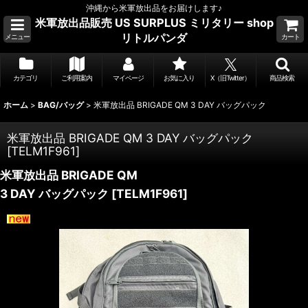
沖縄から米軍放出品をお届けします♪
米軍放出品販売 US SURPLUS ミリタリー shop
リトルパンダ
メニュー
カート
カテゴリ
ご利用案内
マイページ
お気に入り
X（旧Twitter）
商品検索
ホーム
>
BAG/バッグ
>
米軍放出品 BRIGADE QM 3 DAY バッグパック
米軍放出品 BRIGADE QM 3 DAY バッグパック
[
TELM1F961
]
米軍放出品 BRIGADE QM
3 DAY バッグパック
[
TELM1F961
]