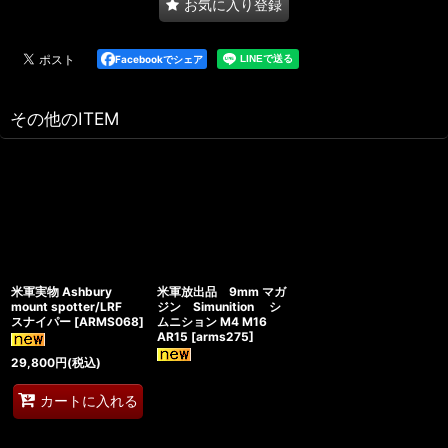
お気に入り登録
Facebookでシェア
その他のITEM
米軍実物 Ashbury
米軍放出品 9mm マガ
mount spotter/LRF
ジン Simunition シ
スナイパー
[
ARMS068
]
ムニション M4 M16
AR15
[
arms275
]
29,800
円
(税込)
カートに入れる