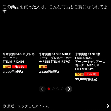
この商品を買った人は、こんな商品もご覧になられてま
す
米軍実物 EAGLE グレネ
米軍実物 EAGLE M18ス
米軍実物 EAGLE製
ード ポーチ
モーク グレネードポー
FSBE CIRAS
[
TELM1F1249
]
チ FSBE
[
TELM1F270
]
アーマーキャリアー コ
ヨーテ MEDIUM
[
TELM1F512
]
3,200
円
(税込)
3,500
円
(税込)
39,800
円
(税込)
最近チェックしたアイテム