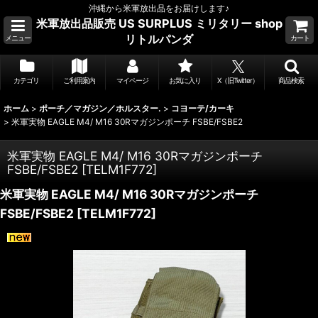
沖縄から米軍放出品をお届けします♪
米軍放出品販売 US SURPLUS ミリタリー shop
リトルパンダ
メニュー
カート
カテゴリ
ご利用案内
マイページ
お気に入り
X（旧Twitter）
商品検索
ホーム
>
ポーチ／マガジン／ホルスター.
>
コヨーテ/カーキ
>
米軍実物 EAGLE M4/ M16 30Rマガジンポーチ FSBE/FSBE2
米軍実物 EAGLE M4/ M16 30Rマガジンポーチ
FSBE/FSBE2
[
TELM1F772
]
米軍実物 EAGLE M4/ M16 30Rマガジンポーチ
FSBE/FSBE2
[
TELM1F772
]