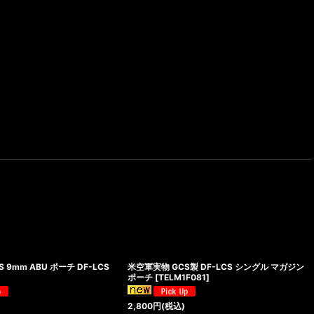
 9mm ABU ポーチ DF-LCS
米空軍実物 GCS製 DF-LCS シングル マガジン
ポーチ
[
TELM1F081
]
2,800
円
(税込)