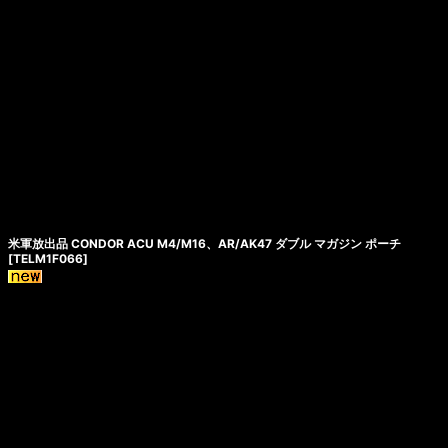
米軍放出品 CONDOR ACU M4/M16、AR/AK47 ダブル マガジン ポーチ
[
TELM1F066
]