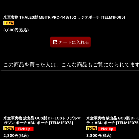
米軍実物 THALES製 MBITR PRC-148/152 ラジオポーチ
[
TELM1F065
]
3,800
円
(税込)
カートに入れる
この商品を買った人は、こんな商品もご覧になられてま
米空軍実物 放出品 GCS製 DF-LCSトリプルマ
米空軍実物 放出品 GCS製 DF-
ガジン ポーチ ABU ポーチ
[
TELM1F073
]
ティ ABU ポーチ
[
TELM1F075
2,800
円
(税込)
3,800
円
(税込)