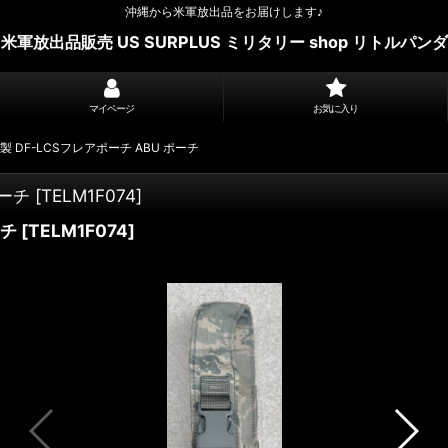
沖縄から米軍放出品をお届けします♪
米軍放出品販売 US SURPLUS ミリタリー shop リトルパンダ
マイページ
お気に入り
製 DF-LCSフレアポーチ ABU ポーチ
ポーチ
[
TELM1F074
]
ーチ
[
TELM1F074
]