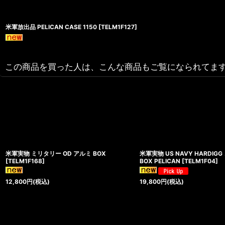
米軍放出品 PELICAN CASE 1150
[
TELM1F127
]
この商品を買った人は、こんな商品もご覧になられてま
米軍実物 ミリタリー OD アルミ BOX
米軍実物 US NAVY HARDIG
[
TELM1F168
]
BOX PELICAN
[
TELM1F04
]
12,800
円
(税込)
19,800
円
(税込)