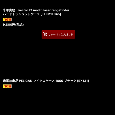
米軍実物 vector 21 mod b laser rangefinder
ハードトランジットケース
[
TELM1F045
]
9,800
円
(税込)
カートに入れる
米軍放出品 PELICAN マイクロケース 1060 ブラック
[
BX131
]