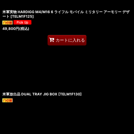
米軍実物 HARDIGG M4/M16 6 ライフル モバイル ミリタリー アーモリー デザ
ート
[
TELM1F125
]
49,800
円
(税込)
カートに入れる
米軍放出品 DUAL TRAY JIG BOX
[
TELM1F130
]