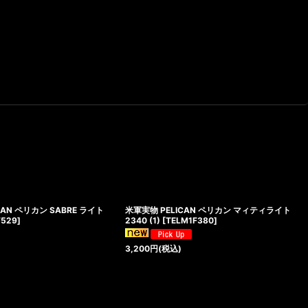
CAN ペリカン SABRE ライト
米軍実物 PELICAN ペリカン マィティライト
F529
]
2340 (1)
[
TELM1F380
]
3,200
円
(税込)