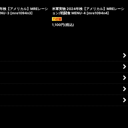
4年検【アメリカル】MREレーシ
米軍実物 2024年検【アメリカル】MREレーシ
NU-3
[
mre1094n3
]
ョン/戦闘食 MENU-4
[
mre1094n4
]
1,100
円
(税込)