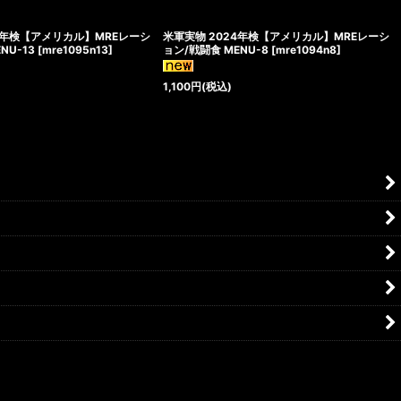
4年検【アメリカル】MREレーシ
米軍実物 2024年検【アメリカル】MREレーシ
NU-13
[
mre1095n13
]
ョン/戦闘食 MENU-8
[
mre1094n8
]
1,100
円
(税込)