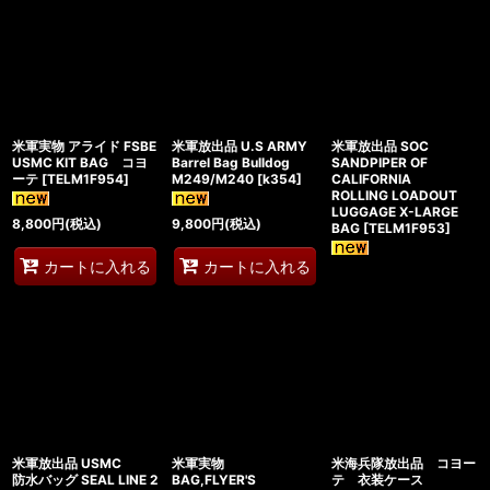
米軍実物 アライド FSBE
米軍放出品 U.S ARMY
米軍放出品 SOC
USMC KIT BAG コヨ
Barrel Bag Bulldog
SANDPIPER OF
ーテ
[
TELM1F954
]
M249/M240
[
k354
]
CALIFORNIA
ROLLING LOADOUT
LUGGAGE X-LARGE
8,800
円
(税込)
9,800
円
(税込)
BAG
[
TELM1F953
]
カートに入れる
カートに入れる
米軍放出品 USMC
米軍実物
米海兵隊放出品 コヨー
防水バッグ SEAL LINE 2
BAG,FLYER'S
テ 衣装ケース