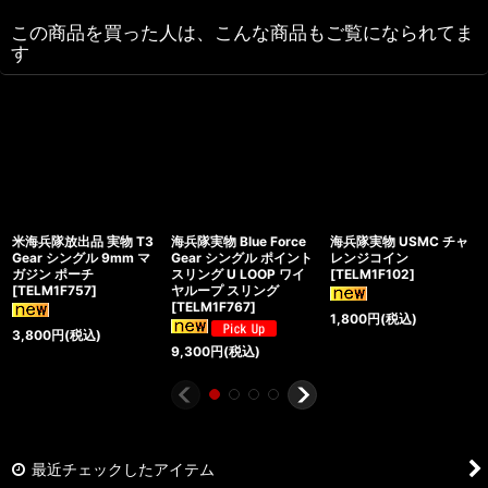
この商品を買った人は、こんな商品もご覧になられてま
す
米海兵隊放出品 実物 T3
海兵隊実物 Blue Force
海兵隊実物 USMC チャ
Gear シングル 9mm マ
Gear シングル ポイント
レンジコイン
ガジン ポーチ
スリング U LOOP ワイ
[
TELM1F102
]
[
TELM1F757
]
ヤループ スリング
[
TELM1F767
]
1,800
円
(税込)
3,800
円
(税込)
9,300
円
(税込)
最近チェックしたアイテム