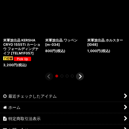
米軍放出品 KERSHA
米軍放出品.ワッペン
米軍放出品.ホルスター
CRYO 1555Ti カーショ
[
m-034
]
[
I048
]
ウ フォールディングナ
800
円
(税込)
1,000
円
(税込)
イフ
[
TELM1F057
]
3,200
円
(税込)
最近チェックしたアイテム
ホーム
特定商取引法表示