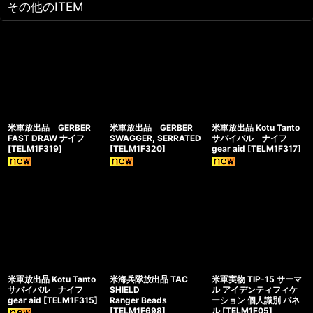
その他のITEM
米軍放出品 GERBER
米軍放出品 GERBER
米軍放出品 Kotu Tanto
FAST DRAW ナイフ
SWAGGER, SERRATED
サバイバル ナイフ
[
TELM1F319
]
[
TELM1F320
]
gear aid
[
TELM1F317
]
米軍放出品 Kotu Tanto
米海兵隊放出品 TAC
米軍実物 TIP-15 サーマ
サバイバル ナイフ
SHIELD
ル アイデンティフィケ
gear aid
[
TELM1F315
]
Ranger Beads
ーション 個人識別 パネ
[
TELM1F698
]
ル
[
TELM1F05
]