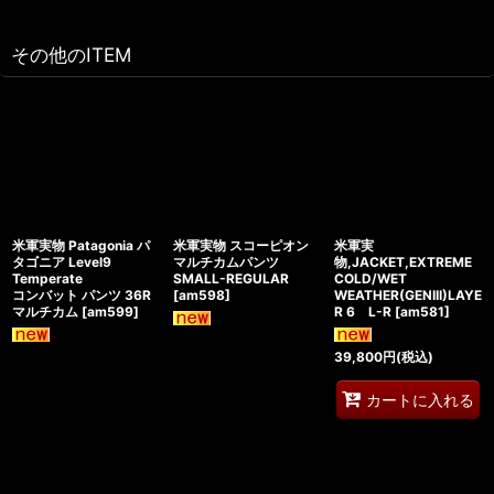
その他のITEM
米軍実物 Patagonia パ
米軍実物 スコーピオン
米軍実
タゴニア Level9
マルチカムパンツ
物,JACKET,EXTREME
Temperate
SMALL-REGULAR
COLD/WET
コンバット パンツ 36R
[
am598
]
WEATHER(GENIII)LAYE
マルチカム
[
am599
]
R 6 L-R
[
am581
]
39,800
円
(税込)
カートに入れる