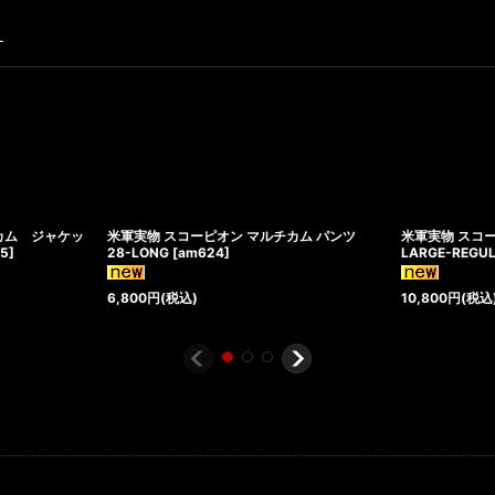
す
カム ジャケッ
米軍実物 スコーピオン マルチカム パンツ
米軍実物 スコ
5
]
28-LONG
[
am624
]
LARGE-REGU
6,800
円
(税込)
10,800
円
(税込