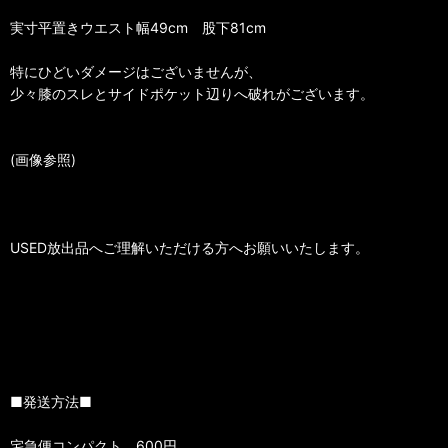
実寸平置きウエスト幅49cm 股下81cm
特にひどいダメージはございませんが、
少々膝のスレとサイドポケット辺りへ破れがございます。
(画像参照)
USED放出品へご理解いただける方へお願いいたします。
■発送方法■
宅急便コンパクト 600円