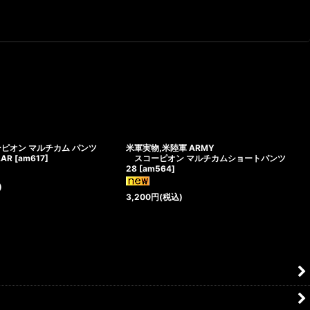
ーピオン マルチカム パンツ
米軍実物,米陸軍 ARMY
LAR
[
am617
]
スコーピオン マルチカムショートパンツ
28
[
am564
]
)
3,200
円
(税込)