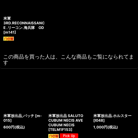
米軍
3RD.RECONNAISSANC
E .リーコン.海兵隊 OD
[
m141
]
この商品を買った人は、こんな商品もご覧になられてま
す
米軍放出品,バッチ
[
m-
米軍放出品 SALUTO
米軍放出品.ホルスター
015
]
CUBUM NECIS AVE
[
I048
]
CUBUM NECIS
600
円
(税込)
1,000
円
(税込)
[
TELM1F153
]