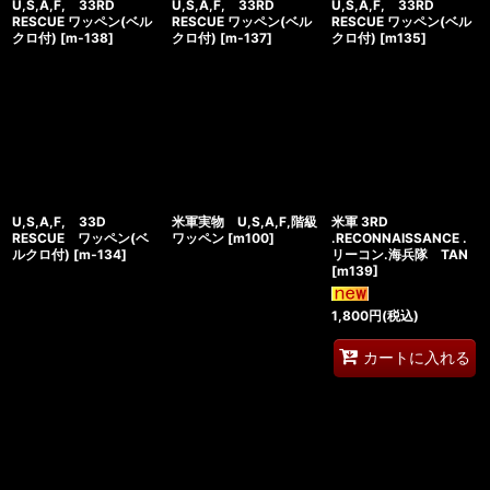
U,S,A,F, 33RD
U,S,A,F, 33RD
U,S,A,F, 33RD
RESCUE ワッペン(ベル
RESCUE ワッペン(ベル
RESCUE ワッペン(ベル
クロ付)
[
m‐138
]
クロ付)
[
m‐137
]
クロ付)
[
m135
]
U,S,A,F, 33D
米軍実物 U,S,A,F,階級
米軍 3RD
RESCUE ワッペン(ベ
ワッペン
[
m100
]
.RECONNAISSANCE .
ルクロ付)
[
m‐134
]
リーコン.海兵隊 TAN
[
m139
]
1,800
円
(税込)
カートに入れる