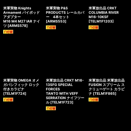
米軍実物 Knights
米軍実物 P&S
米軍放出品 CRKT
Armament バイポッド
PRODUCTS レールカバ
COLUMBIA RIVER
アダプター
ー 4本セット
M16-10KSF
M16 M4 M27 IAR ナイ
[
ARMS553
]
[
TELM1F1203
]
ツ
[
ARMS578
]
米軍実物 OMEGA オメ
米軍放出品 CRKT M16-
米軍放出品 米軍放出品
ガパシフィック ロック
13SFG SPECIAL
FUSION スプリーム ス
付きカラビナ
FORCES
クリューゲート カラビ
[
TELM1F724
]
TANTO WITH VEFF
ナ
[
TELM1F865
]
SERRATION ナイフツー
ル
[
TELM1F723
]