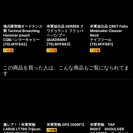
海兵隊実物オードナンス
米軍放出品 GERBER ク
米軍放出品 CRKT Folts
製 Tactical Breaching
ワドゥラント フリッパ
Minimalist Cleaver
Hammar pouch
ー バンブー
Neck
CQBハンマーキャリー
QUADRANT
ナイフツール
[
TELM1F842
]
[
TELM1F863
]
[
TELM1F861
]
この商品を買った人は、こんな商品もご覧になられてま
す
激レア！！米軍実物
米軍実物.GPS
[
006F1
]
米軍実物 TAP
LARUE LT799 Trijicon
RIGHT SHOULDER