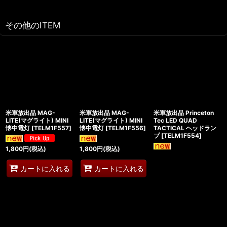
その他のITEM
米軍放出品 MAG-
米軍放出品 MAG-
米軍放出品 Princeton
LITE(マグライト) MINI
LITE(マグライト) MINI
Tec LED QUAD
懐中電灯
[
TELM1F557
]
懐中電灯
[
TELM1F556
]
TACTICAL ヘッドラン
プ
[
TELM1F554
]
1,800
円
(税込)
1,800
円
(税込)
カートに入れる
カートに入れる