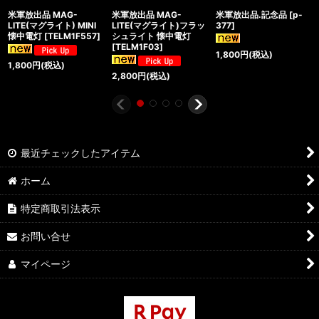
米軍放出品 MAG-
米軍放出品 MAG-
米軍放出品.記念品
[
p-
LITE(マグライト) MINI
LITE(マグライト)フラッ
377
]
懐中電灯
[
TELM1F557
]
シュライト 懐中電灯
[
TELM1F03
]
1,800
円
(税込)
1,800
円
(税込)
2,800
円
(税込)
最近チェックしたアイテム
ホーム
特定商取引法表示
お問い合せ
マイページ