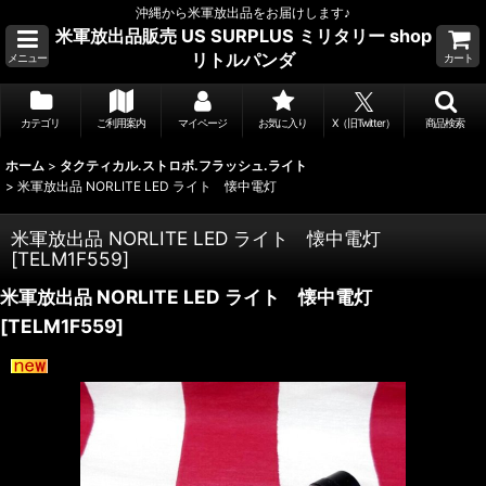
沖縄から米軍放出品をお届けします♪
米軍放出品販売 US SURPLUS ミリタリー shop
リトルパンダ
メニュー
カート
カテゴリ
ご利用案内
マイページ
お気に入り
X（旧Twitter）
商品検索
ホーム
>
タクティカル.ストロボ.フラッシュ.ライト
>
米軍放出品 NORLITE LED ライト 懐中電灯
米軍放出品 NORLITE LED ライト 懐中電灯
[
TELM1F559
]
米軍放出品 NORLITE LED ライト 懐中電灯
[
TELM1F559
]