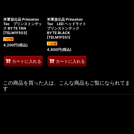
米軍放出品 Princeton
米軍放出品 Princeton
Tec プリンストンテッ
Tec LED ヘッドライト
ク BYTE TAN
プリンストンテック
[
TELM1F553
]
BYTE BLACK
[
TELM1F551
]
4,200
円
(税込)
4,800
円
(税込)
カートに入れる
カートに入れる
この商品を買った人は、こんな商品もご覧になられてま
す