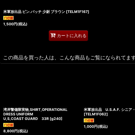
米軍放出品 ピン.バッチ 少尉 ブラウン
[
TELM1F167
]
1,500
円
(税込)
カートに入れる
この商品を買った人は、こんな商品もご覧になられてま
湾岸警備隊実物,SHIRT,OPERATIONAL
米軍放出品 U.S.A.F. シニ
DRESS UNIFORM
[
TELM1F062
]
U,S,COAST GUARD 33R
[
g240
]
1,000
円
(税込)
8,800
円
(税込)