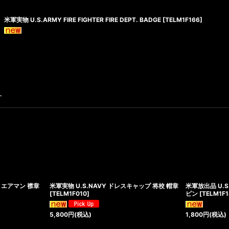
米軍実物 U.S.ARMY FIRE FIGHTER FIRE DEPT. BADGE
[
TELM1F166
]
す
ア・エアマン 襟章
米軍実物 U.S.NAVY ドレスキャップ 将校 帽章
米軍放出品 U.S.
[
TELM1F010
]
ピン
[
TELM1F
5,800
円
(税込)
1,800
円
(税込)