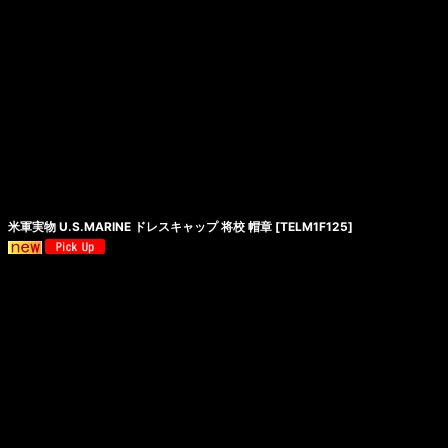
米軍実物 U.S.MARINE ドレスキャップ 将校 帽章
[
TELM1F125
]