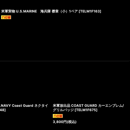
米軍実物 U.S.MARINE 海兵隊 襟章（小）1ペア
[
TELM1F163
]
NAVY Coast Guard ネクタイ
米軍放出品 COAST GUARD カーエンブレム/
148
]
グリルバッジ
[
TELM1F675
]
3,800
円
(税込)