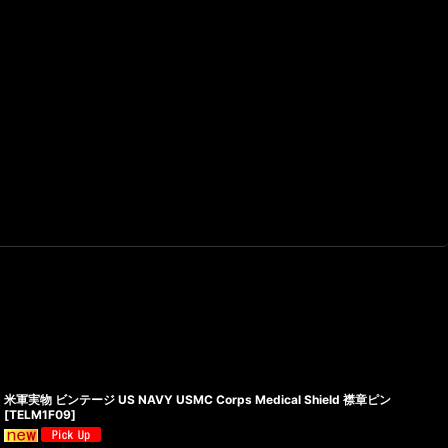
米軍実物 ビンテージ US NAVY USMC Corps Medical Shield 襟章ピン
[
TELM1F09
]