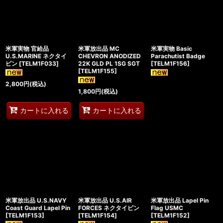
米軍実物 官給品
米軍放出品 MC
米軍実物 Basic
U.S.MARINE ネクタイ
CHEVRON ANODIZED
Parachutist Badge
ピン
[
TELM1F033
]
22K GLD PL 1SG SGT
[
TELM1F156
]
[
TELM1F155
]
2,800
円
(税込)
1,800
円
(税込)
カートに入れる
カートに入れる
米軍放出品 U.S.NAVY
米軍放出品 U.S.AIR
米軍放出品 Lapel Pin
Coast Guard Lapel Pin
FORCES ネクタイピン
Flag USMC
[
TELM1F153
]
[
TELM1F154
]
[
TELM1F152
]