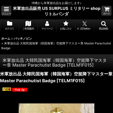
沖縄から米軍放出品をお届けします♪
米軍放出品販売 US SURPLUS ミリタリー shop
リトルパンダ
メニュー
カート
カテゴリ
ご利用案内
マイページ
お気に入り
X（旧Twitter）
商品検索
ホーム
>
バッチ／ピン
>
米軍放出品 大韓民国海軍（韓国海軍）空挺降下マスター章 Master Parachutist
Badge
米軍放出品 大韓民国海軍（韓国海軍）空挺降下マスタ
ー章 Master Parachutist Badge
[
TELM1F015
]
米軍放出品 大韓民国海軍（韓国海軍）空挺降下マスター章
Master Parachutist Badge
[
TELM1F015
]