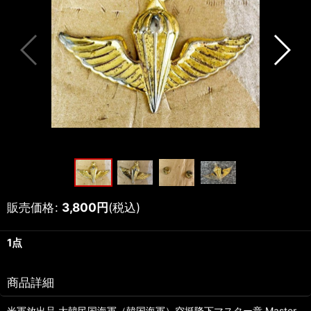
販売価格
:
3,800
円
(税込)
1点
商品詳細
米軍放出品 大韓民国海軍（韓国海軍）空挺降下マスター章 Master