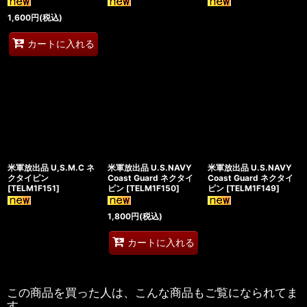
1,600
円
(税込)
カートに入れる
米軍放出品 U,S.M.C ネ
米軍放出品 U.S.NAVY
米軍放出品 U.S.NAVY
クタイピン
Coast Guard ネクタイ
Coast Guard ネクタイ
[
TELM1F151
]
ピン
[
TELM1F150
]
ピン
[
TELM1F149
]
1,800
円
(税込)
カートに入れる
この商品を買った人は、こんな商品もご覧になられてま
す