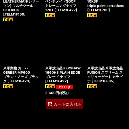
LEATHERMAN(レザー
ベンチメイドSOCP
10KSF
マン) マルチツール
トレーニングナイフ
triple point serrations
SIDEKICK
176T
[
TELM1F427
]
[
TELM1F709
]
[
TELM1F159
]
米軍実物 ガーバー
米軍放出品 KERSHAW
米軍放出品 米軍放出品
GERBER MP600
1660H3 PLAIN EDGE
FUSION スプリーム ス
ブラントノーズ ブラッ
ブレード ナイフ
クリューゲート カラビ
ク
[
TELM1F423
]
[
TELM1F422
]
ナ
[
TELM1F865
]
3,600
円
(税込)
カートに入れる