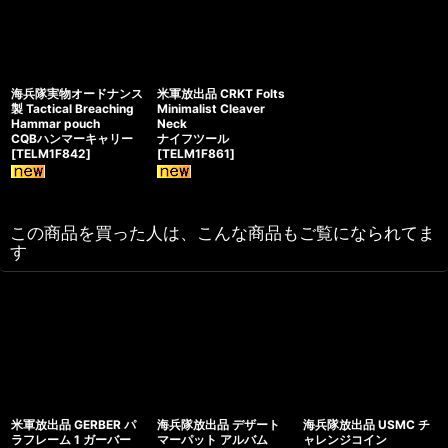
海兵隊実物オードナンス
米軍放出品 CRKT Folts
製 Tactical Breaching
Minimalist Cleaver
Hammar pouch
Neck
CQBハンマーキャリー
ナイフツール
[
TELM1F842
]
[
TELM1F861
]
この商品を買った人は、こんな商品もご覧になられてま
す
米軍放出品 GERBER パ
海兵隊放出品 デザート
海兵隊放出品 USMC チ
ラフレーム 1 ガーバー
マーパット アルバム
ャレンジコイン