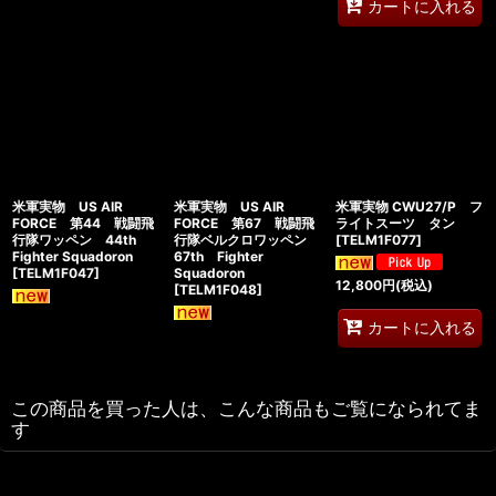
カートに入れる
米軍実物 US AIR
米軍実物 US AIR
米軍実物 CWU27/P フ
FORCE 第44 戦闘飛
FORCE 第67 戦闘飛
ライトスーツ タン
行隊ワッペン 44th
行隊ベルクロワッペン
[
TELM1F077
]
Fighter Squadoron
67th Fighter
[
TELM1F047
]
Squadoron
12,800
円
(税込)
[
TELM1F048
]
カートに入れる
この商品を買った人は、こんな商品もご覧になられてま
す