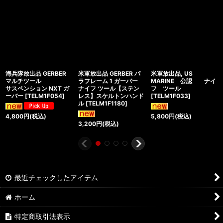
海兵隊放出品 GERBER
米軍放出品 GERBER パ
米軍放出品, US
マルチツール
ラフレーム 1 ガーバー
MARINE 公認 ナイ
サスペンション NXT ガ
ナイフ ツール【ステン
フ ツール
ーバー
[
TELM1F054
]
レス】スケルトンハンド
[
TELM1F033
]
ル
[
TELM1F1180
]
4,800
円
(税込)
5,800
円
(税込)
3,200
円
(税込)
最近チェックしたアイテム
ホーム
特定商取引法表示