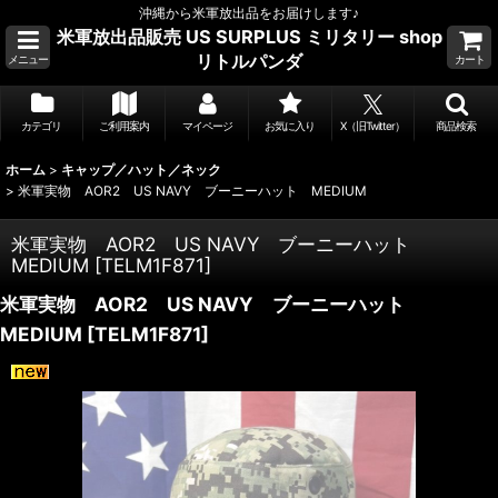
沖縄から米軍放出品をお届けします♪
米軍放出品販売 US SURPLUS ミリタリー shop
リトルパンダ
メニュー
カート
カテゴリ
ご利用案内
マイページ
お気に入り
X（旧Twitter）
商品検索
ホーム
>
キャップ／ハット／ネック
>
米軍実物 AOR2 US NAVY ブーニーハット MEDIUM
米軍実物 AOR2 US NAVY ブーニーハット
MEDIUM
[
TELM1F871
]
米軍実物 AOR2 US NAVY ブーニーハット
MEDIUM
[
TELM1F871
]