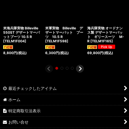
米海兵隊実物 Billeville
米軍実物 Billeville デ
海兵隊実物 オードナン
550ST デザートマーパ
ザートマーパット ブー
ス製 デザートマーパッ
ットブーツ 10.5 R
ツ 10.5 R
ト ギリースーツ M-
[
TELM1F004
]
[
TELM1F598
]
R
[
TELM1F165
]
8,800
円
(税込)
6,300
円
(税込)
69,800
円
(税込)
最近チェックしたアイテム
ホーム
特定商取引法表示
お問い合せ