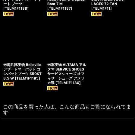
ート ブーツ
Boot 7 M
LACES 72 TAN
[
TELM1F1188
]
[
TELM1F1187
]
[
TELM1F11
]
米海兵隊実物 Belleville
米軍実物 ALTAMA アル
デザートマーパット コ
タマ SERVICE SHOES
ンバットブーツ 550ST
サービスシューズ オフ
8.5 W
[
TELM1F1185
]
ィサーシューズ アメリ
カ製
[
TELM1F1186
]
この商品を買った人は、こんな商品もご覧になられてま
す