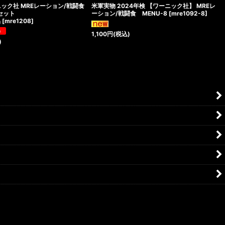
ック社 MREレーション/戦闘食
米軍実物 2024年検 【ワーニック社】 MREレ
個セット
ーション/戦闘食 MENU-8
[
mre1092-8
]
品
[
mre1208
]
1,100
円
(税込)
)