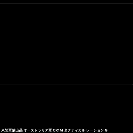
米陸軍放出品 オーストラリア軍 CR1M タクティカル レーション G