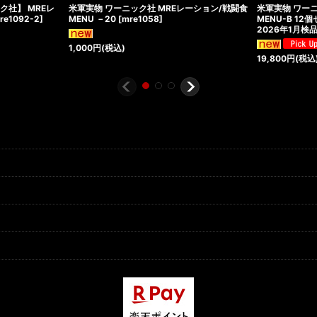
ク社】 MREレ
米軍実物 ワーニック社 MREレーション/戦闘食
米軍実物 ワーニ
re1092-2
]
MENU －20
[
mre1058
]
MENU-B 12
2026年1月検
1,000
円
(税込)
19,800
円
(税込