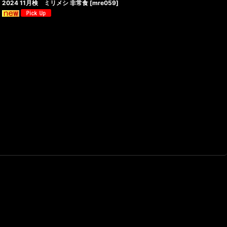
2024 11月検 ミリメシ 非常食
[
mre059
]