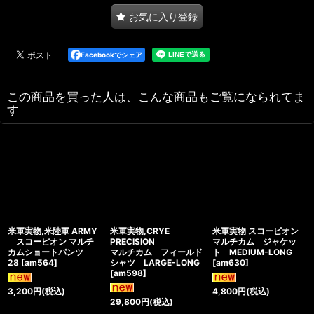
お気に入り登録
Facebookでシェア
この商品を買った人は、こんな商品もご覧になられてま
す
米軍実物,米陸軍 ARMY
米軍実物,CRYE
米軍実物 スコーピオン
スコーピオン マルチ
PRECISION
マルチカム ジャケッ
カムショートパンツ
マルチカム フィールド
ト MEDIUM-LONG
28
[
am564
]
シャツ LARGE-LONG
[
am630
]
[
am598
]
3,200
円
(税込)
4,800
円
(税込)
29,800
円
(税込)