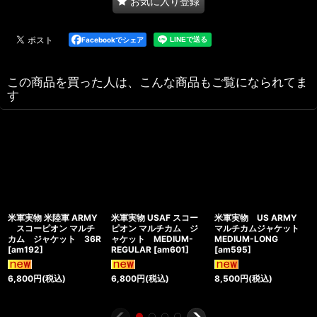
お気に入り登録
Facebookでシェア
この商品を買った人は、こんな商品もご覧になられてま
す
米軍実物 米陸軍 ARMY
米軍実物 USAF スコー
米軍実物 US ARMY
スコーピオン マルチ
ピオン マルチカム ジ
マルチカムジャケット
カム ジャケット 36R
ャケット MEDIUM-
MEDIUM-LONG
[
am192
]
REGULAR
[
am601
]
[
am595
]
6,800
円
(税込)
6,800
円
(税込)
8,500
円
(税込)