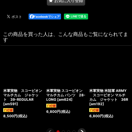
お気に入り登録
Facebookでシェア
この商品を買った人は、こんな商品もご覧になられてま
す
米軍実物 スコーピオン
米軍実物 スコーピオン
米軍実物 米陸軍 ARMY
マルチカム ジャケッ
マルチカム パンツ 28-
スコーピオン マルチ
ト 39-REGULAR
LONG
[
am624
]
カム ジャケット 36R
[
am591
]
[
am192
]
6,800
円
(税込)
8,500
円
(税込)
6,800
円
(税込)