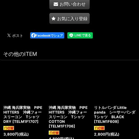
お問い合わせ
お気に入り登録
Facebookでシェア
その他のITEM
沖縄 海兵隊実物 PIPE
沖縄 海兵隊実物 PIPE
リトルパンダ Little
HITTERS 沖縄フォー
HITTERS 沖縄フォー
panda シーサーパンダ
スリーコン Tシャツ
スリーコン Tシャツ
Tシャツ BLACK
DRY
[
TELM1F1707
]
COTTON
[
TELM1F609
]
[
TELM1F1706
]
3,800
円
(税込)
2,800
円
(税込)
4,800
円
(税込)