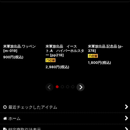
米軍放出品.ワッペン
米軍放出品 イース
米軍放出品.記念品
[
p-
[
m-019
]
ト.A ハイパーホルスタ
378
]
ー
[
pp218
]
900
円
(税込)
1,800
円
(税込)
2,980
円
(税込)
最近チェックしたアイテム
ホーム
特定商取引法表示