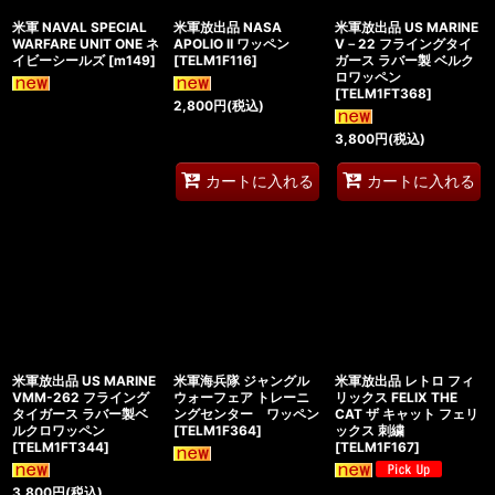
米軍 NAVAL SPECIAL
米軍放出品 NASA
米軍放出品 US MARINE
WARFARE UNIT ONE ネ
APOLlO II ワッペン
V－22 フライングタイ
イビーシールズ
[
m149
]
[
TELM1F116
]
ガース ラバー製 ベルク
ロワッペン
[
TELM1FT368
]
2,800
円
(税込)
3,800
円
(税込)
カートに入れる
カートに入れる
米軍放出品 US MARINE
米軍海兵隊 ジャングル
米軍放出品 レトロ フィ
VMM-262 フライング
ウォーフェア トレーニ
リックス FELIX THE
タイガース ラバー製ベ
ングセンター ワッペン
CAT ザ キャット フェリ
ルクロワッペン
[
TELM1F364
]
ックス 刺繍
[
TELM1FT344
]
[
TELM1F167
]
3,800
円
(税込)