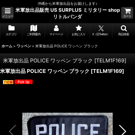
沖縄から米軍放出品をお届けします♪
米軍放出品販売 US SURPLUS ミリタリー shop
リトルパンダ
メニュー
カート
カテゴリ
ご利用案内
マイページ
お気に入り
X（旧Twitter）
商品検索
ホーム
>
ワッペン
>
米軍放出品 POLICE ワッペン ブラック
米軍放出品 POLICE ワッペン ブラック
[
TELM1F169
]
米軍放出品 POLICE ワッペン ブラック
[
TELM1F169
]