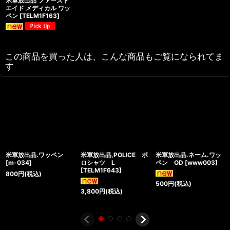
米軍放出品 ファースト
エイド メディカル ワッ
ペン
[
TELM1F163
]
この商品を買った人は、こんな商品もご覧になられてま
す
米軍放出品.ワッペン
米軍放出品,POLICE ポ
米軍放出品.ネーム.ワッ
[
m-034
]
ロシャツ L
ペン OD
[
www003
]
[
TELM1F643
]
800
円
(税込)
500
円
(税込)
3,800
円
(税込)