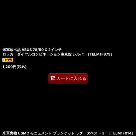
米軍放出品 ABUS 78/50 C 2インチ
ロッカーダイヤルコンビネーション南京錠 シルバー
[
TELM1F879
]
1,200
円
(税込)
カートに入れる
米軍実物 USMC モニュメント ブランケット ラグ タペストリー
[
TELM1F014
]