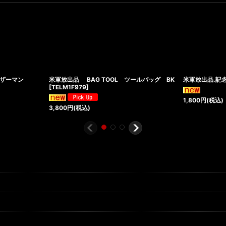
N.レザーマン
米軍放出品 BAG TOOL ツールバッグ BK
米軍放出品.記
[
TELM1F979
]
1,800
円
(税込)
3,800
円
(税込)