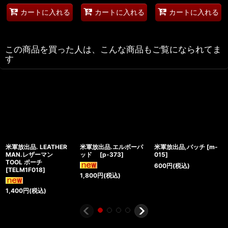
カートに入れる
カートに入れる
カートに入れる
この商品を買った人は、こんな商品もご覧になられてま
す
米軍放出品. LEATHER
米軍放出品.エルボーパ
米軍放出品,バッチ
[
m-
MAN.レザーマン
ッド
[
p-373
]
015
]
TOOL ポーチ
600
円
(税込)
[
TELM1F018
]
1,800
円
(税込)
1,400
円
(税込)