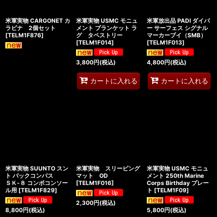
米軍実物 CARGONET カ
米軍実物 USMC モニュ
米軍放出品 PADI ダイバ
ラビナ 2個セット
メント ブランケット ラ
ー サーフェス シグナル
[
TELM1F876
]
グ タペストリー
マーカーブイ（SMB）
[
TELM1F014
]
[
TELM1F013
]
3,800
円
(税込)
4,800
円
(税込)
カートに入れる
カートに入れる
米軍実物 SUUNTO スン
米軍実物 スリーピング
米軍実物 USMC モニュ
ト バックコンパス
マット OD
メント 250th Marine
ＳＫ-８ コンボコンソー
[
TELM1F016
]
Corps Birthday プレー
ル用
[
TELM1F829
]
ト
[
TELM1F09
]
2,300
円
(税込)
8,800
円
(税込)
5,800
円
(税込)