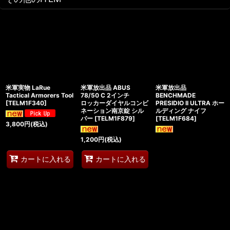
米軍実物 LaRue
米軍放出品 ABUS
米軍放出品
Tactical Armorers Tool
78/50 C 2インチ
BENCHMADE
[
TELM1F340
]
ロッカーダイヤルコンビ
PRESIDIO II ULTRA ホー
ネーション南京錠 シル
ルディング ナイフ
バー
[
TELM1F879
]
[
TELM1F684
]
3,800
円
(税込)
1,200
円
(税込)
カートに入れる
カートに入れる