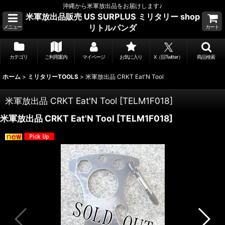
沖縄から米軍放出品をお届けします♪
米軍放出品販売 US SURPLUS ミリタリー shop
リトルパンダ
メニュー
カート
カテゴリ
ご利用案内
マイページ
お気に入り
X（旧Twitter）
商品検索
ホーム
>
ミリタリーTOOLS
>
米軍放出品 CRKT Eat'N Tool
米軍放出品 CRKT Eat'N Tool
[
TELM1F018
]
米軍放出品 CRKT Eat'N Tool
[
TELM1F018
]