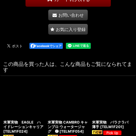
お問い合わせ
お気に入り登録
Facebookでシェア
この商品を買った人は、こんな商品もご覧になられてま
す
米軍実物 EAGLE ハ
米軍実物 CAMBRO キャ
米軍実物 バラクラバ
イドレーションキャリア
ンブロ ウォータージャ
薄手
[
TELM1F201
]
[
TELM1F024
]
グ ❷
[
TELM1F054
]