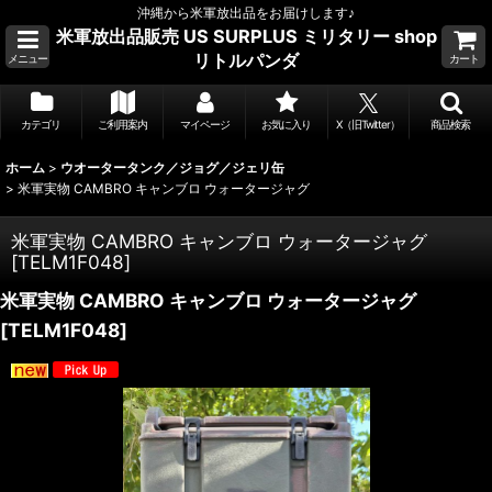
沖縄から米軍放出品をお届けします♪
米軍放出品販売 US SURPLUS ミリタリー shop
リトルパンダ
メニュー
カート
カテゴリ
ご利用案内
マイページ
お気に入り
X（旧Twitter）
商品検索
ホーム
>
ウオータータンク／ジョグ／ジェリ缶
>
米軍実物 CAMBRO キャンブロ ウォータージャグ
米軍実物 CAMBRO キャンブロ ウォータージャグ
[
TELM1F048
]
米軍実物 CAMBRO キャンブロ ウォータージャグ
[
TELM1F048
]