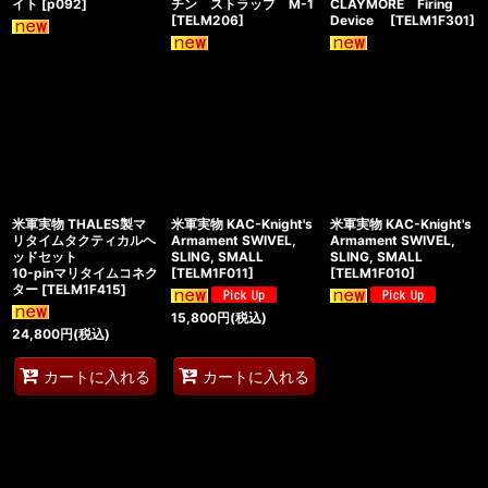
イト
[
p092
]
チン ストラップ M-1
CLAYMORE Firing
[
TELM206
]
Device
[
TELM1F301
]
米軍実物 THALES製マ
米軍実物 KAC-Knight's
米軍実物 KAC-Knight's
リタイムタクティカルヘ
Armament SWIVEL,
Armament SWIVEL,
ッドセット
SLING, SMALL
SLING, SMALL
10-pinマリタイムコネク
[
TELM1F011
]
[
TELM1F010
]
ター
[
TELM1F415
]
15,800
円
(税込)
24,800
円
(税込)
カートに入れる
カートに入れる