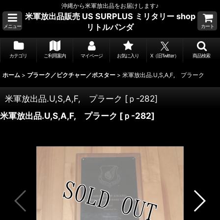
沖縄から米軍放出品をお届けします♪
米軍放出品販売 US SURPLUS ミリタリー shop
リトルパンダ
メニュー
カート
カテゴリ
ご利用案内
マイページ
お気に入り
X（旧Twitter）
商品検索
ホーム
>
プラーク／ピクチャー／ポスター
>
米軍放出品.U,S,A,F, プラーク
米軍放出品.U,S,A,F, プラーク
[
ｐ-282
]
米軍放出品.U,S,A,F, プラーク
[
ｐ-282
]