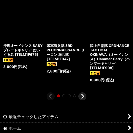
沖縄オードナンス BABY
米軍海兵隊 3RD
陸上自衛隊 ORDNANCE
プレートキャリア ぬい
RECONNAISSANCE リ
TACTICAL
ぐるみ
[
TELM1F675
]
ーコン 海兵隊
OKINAWA（オードナン
[
TELM1F347
]
ス）Hammer Carry（ハ
ンマーキャリー）
3,800
円
(税込)
[
TELM1F908
]
2,800
円
(税込)
8,800
円
(税込)
最近チェックしたアイテム
ホーム