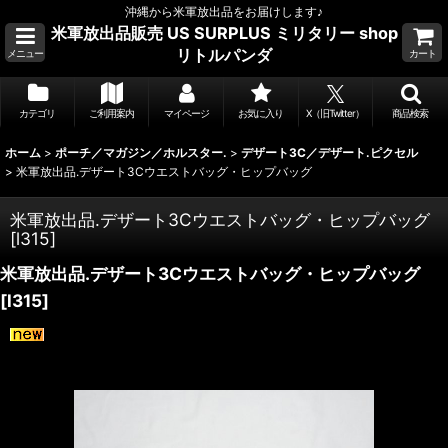
沖縄から米軍放出品をお届けします♪
米軍放出品販売 US SURPLUS ミリタリー shop
リトルパンダ
メニュー
カート
カテゴリ
ご利用案内
マイページ
お気に入り
X（旧Twitter）
商品検索
ホーム
>
ポーチ／マガジン／ホルスター.
>
デザート3C／デザート.ピクセル
>
米軍放出品.デザート3Cウエストバッグ・ヒップバッグ
米軍放出品.デザート3Cウエストバッグ・ヒップバッグ
[
l315
]
米軍放出品.デザート3Cウエストバッグ・ヒップバッグ
[
l315
]