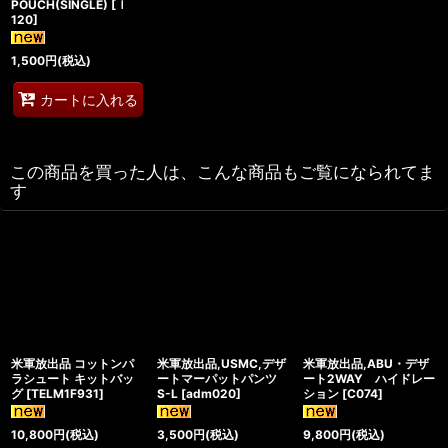
POUCH(SINGLE)
[
ｌ
120
]
1,500
円
(税込)
カートに入れる
この商品を買った人は、こんな商品もご覧になられてま
す
米軍放出品 コットンパ
米軍放出品,USMC,デザ
米軍放出品,ABU・デザ
ラシュート キットバッ
ートマーパットパンツ
ート2WAY ハイドレー
グ
[
TELM1F931
]
S-L
[
adm020
]
ション
[
C074
]
10,800
円
(税込)
3,500
円
(税込)
9,800
円
(税込)