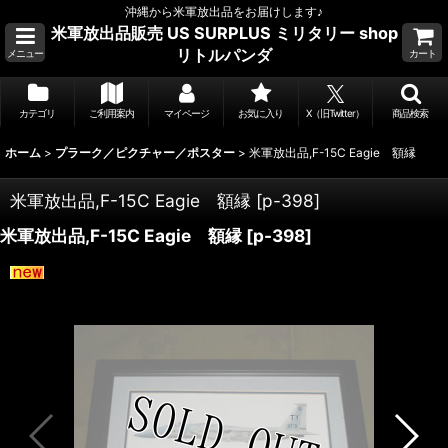
沖縄から米軍放出品をお届けします♪
米軍放出品販売 US SURPLUS ミリタリー shop
リトルパンダ
メニュー
カート
カテゴリ
ご利用案内
マイページ
お気に入り
X（旧Twitter）
商品検索
ホーム
>
プラーク／ピクチャー／ポスター
>
米軍放出品,F-15C Eagie 額縁
米軍放出品,F-15C Eagie 額縁
[
p-398
]
米軍放出品,F-15C Eagie 額縁
[
p-398
]