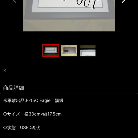
×
商品詳細
米軍放出品,F-15C Eagie 額縁
○サイズ 横30cm×縦17,5cm
○状態 USED現状