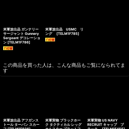
米軍放出品 ガンナリー
米軍放出品 USMC リ
サージャント Gunnery
ング
[
TELM1F785
]
Sergeant デコレーショ
ン
[
TELM1F786
]
この商品を買った人は、こんな商品もご覧になられてま
す
米軍放出品 アフガンス
米軍実物 ブラックホー
米軍実物 US NAVY
トール ターバン スカー
ク タクティカル レッグ
RECRUIT キャップ ブ
フ
[
TELM1F936
]
ホルスター プラットフ
ラック
[
TELM1F455
]