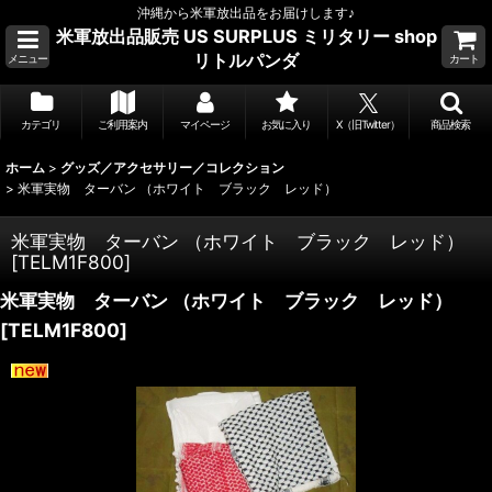
沖縄から米軍放出品をお届けします♪
米軍放出品販売 US SURPLUS ミリタリー shop
リトルパンダ
メニュー
カート
カテゴリ
ご利用案内
マイページ
お気に入り
X（旧Twitter）
商品検索
ホーム
>
グッズ／アクセサリー／コレクション
>
米軍実物 ターバン （ホワイト ブラック レッド）
米軍実物 ターバン （ホワイト ブラック レッド）
[
TELM1F800
]
米軍実物 ターバン （ホワイト ブラック レッド）
[
TELM1F800
]