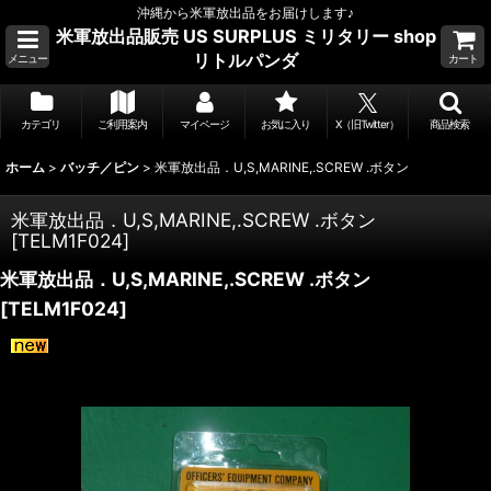
沖縄から米軍放出品をお届けします♪
米軍放出品販売 US SURPLUS ミリタリー shop
リトルパンダ
メニュー
カート
カテゴリ
ご利用案内
マイページ
お気に入り
X（旧Twitter）
商品検索
ホーム
>
バッチ／ピン
>
米軍放出品．U,S,MARINE,.SCREW .ボタン
米軍放出品．U,S,MARINE,.SCREW .ボタン
[
TELM1F024
]
米軍放出品．U,S,MARINE,.SCREW .ボタン
[
TELM1F024
]