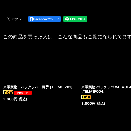
Facebookでシェア
この商品を買った人は、こんな商品もご覧になられてま
米軍実物 バラクラバ 薄手
[
TELM1F201
]
米軍実物 バラクラバ VALACLA
[
TELM1F004
]
2,300
円
(税込)
3,800
円
(税込)