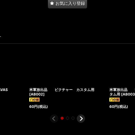
お気に入り登録
す
VAS
米軍放出品 ピクチャー カスタム用
米軍放出品 U
[
AB002
]
タム用
[
AB00
60
円
(税込)
60
円
(税込)