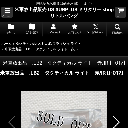
沖縄から米軍放出品をお届けします♪
米軍放出品販売 US SURPLUS ミリタリー shop
リトルパンダ
メニュー
カート
カテゴリ
ご利用案内
マイページ
お気に入り
X（旧Twitter）
商品検索
ホーム
>
タクティカル.ストロボ.フラッシュ.ライト
>
米軍放出品 .LB2 タクティカル ライト 赤/IR
米軍放出品 .LB2 タクティカル ライト 赤/IR
[
I-017
]
米軍放出品 .LB2 タクティカル ライト 赤/IR
[
I-017
]