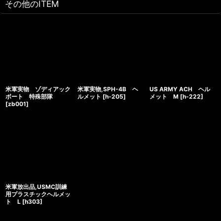
その他のITEM
米軍実物 ゾディアック
米軍実物,SPH-4B ヘ
US ARMY ACH ヘル
ボート 特殊部隊
ルメット
[
h-205
]
メット M
[
h-222
]
[
zb001
]
米軍放出品,USMC訓練
用プラスチックヘルメッ
ト L
[
h303
]