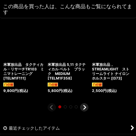
この商品を買った人は、こんな商品もご覧になられてま
す
米軍放出品 タクティカ
米軍放出品 5,11 タクテ
米軍放出品，
ル・リサーチTR103 ミ
ィカル ベルト ブラッ
STREAMLIGHT スト
ニマトレーニング
ク MEDIUM
リームライト ナイロン
[
TELM1F111
]
[
TELM1F358
]
ホルスター
[
I373
]
9,800
円
(税込)
5,800
円
(税込)
2,500
円
(税込)
最近チェックしたアイテム