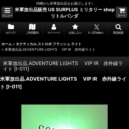
沖縄から米軍放出品をお届けします♪
米軍放出品販売 US SURPLUS ミリタリー shop
リトルパンダ
メニュー
カート
カテゴリ
ご利用案内
マイページ
お気に入り
X（旧Twitter）
商品検索
ホーム
>
タクティカル.ストロボ.フラッシュ.ライト
>
米軍放出品.ADVENTURE LIGHTS VIP IR 赤外線ライト
米軍放出品.ADVENTURE LIGHTS VIP IR 赤外線ラ
イト
[
I-011
]
米軍放出品.ADVENTURE LIGHTS VIP IR 赤外線ライ
ト
[
I-011
]