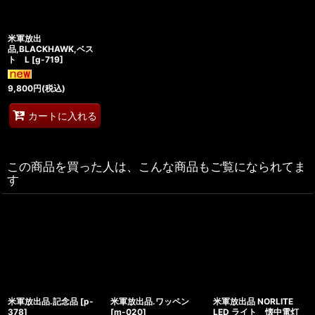
米軍放出
品,BLACKHAWK,ベス
ト L
[
g-719
]
9,800
円
(税込)
カートに入れる
この商品を買った人は、こんな商品もご覧になられてま
す
米軍放出品.記念品
[
p-
米軍放出品.ワッペン
米軍放出品 NORLITE
378
]
[
m-020
]
LED ライト 懐中電灯