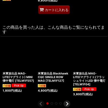
9,800
円
(税込)
カートに入れる
この商品を買った人は、こんな商品もご覧になられてま
す
米軍放出品 MAG-
米軍放出品 Blackhawk
米軍放出品 MAG-
LITE(マグライト) MINI
CQC SINGLE ROW
LITE(マグライト)フラッ
懐中電灯
[
TELM1F557
]
MAG
[
TELM1F127
]
シュライトLED 懐中電灯
[
TELM1F04
]
1,800
円
(税込)
4,800
円
(税込)
3,800
円
(税込)