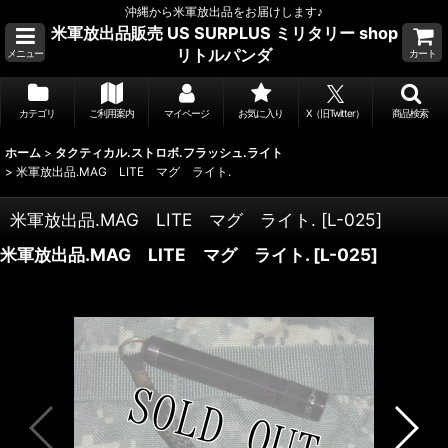
沖縄から米軍放出品をお届けします♪
米軍放出品販売 US SURPLUS ミリタリー shop
リトルパンダ
メニュー
カート
カテゴリ
ご利用案内
マイページ
お気に入り
X（旧Twitter）
商品検索
ホーム
>
タクティカル.ストロボ.フラッシュ.ライト
>
米軍放出品.MAG LITE マグ ライト.
米軍放出品.MAG LITE マグ ライト.
[
L-025
]
米軍放出品.MAG LITE マグ ライト.
[
L-025
]