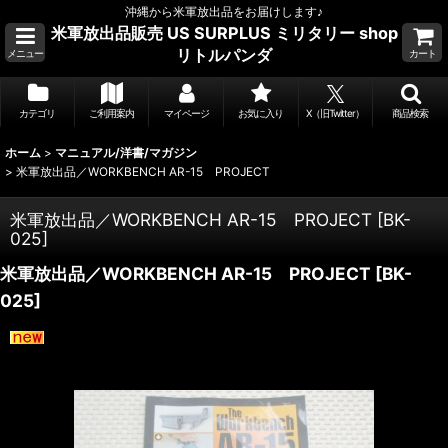
沖縄から米軍放出品をお届けします♪
米軍放出品販売 US SURPLUS ミリタリー shop
リトルパンダ
メニュー
カート
カテゴリ
ご利用案内
マイページ
お気に入り
X（旧Twitter）
商品検索
ホーム
>
マニュアル/洋書/マガジン
>
米軍放出品／WORKBENCH AR-15 PROJECT
米軍放出品／WORKBENCH AR-15 PROJECT
[
BK-
025
]
米軍放出品／WORKBENCH AR-15 PROJECT
[
BK-
025
]