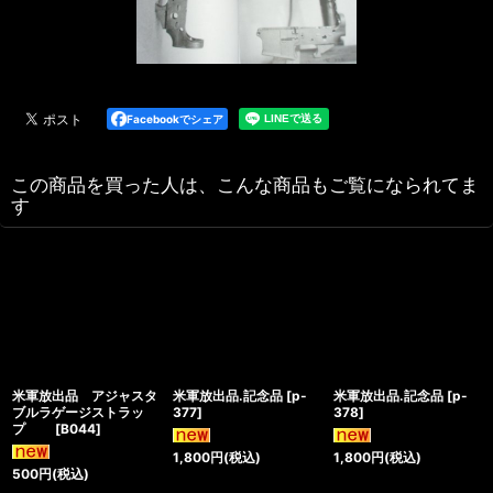
Facebookでシェア
この商品を買った人は、こんな商品もご覧になられてま
す
米軍放出品 アジャスタ
米軍放出品.記念品
[
p-
米軍放出品.記念品
[
p-
ブルラゲージストラッ
377
]
378
]
プ
[
B044
]
1,800
円
(税込)
1,800
円
(税込)
500
円
(税込)