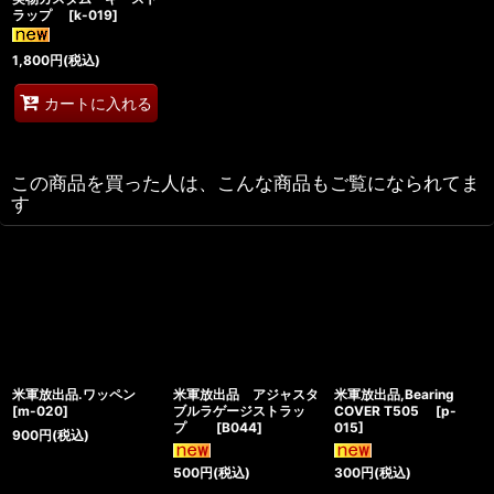
ラップ
[
k-019
]
1,800
円
(税込)
カートに入れる
この商品を買った人は、こんな商品もご覧になられてま
す
米軍放出品.ワッペン
米軍放出品 アジャスタ
米軍放出品,Bearing
[
m-020
]
ブルラゲージストラッ
COVER T505
[
p-
プ
[
B044
]
015
]
900
円
(税込)
500
円
(税込)
300
円
(税込)