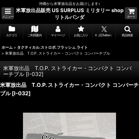
沖縄から米軍放出品をお届けします♪
米軍放出品販売 US SURPLUS ミリタリー shop
リトルパンダ
メニュー
カート
カテゴリ
ご利用案内
マイページ
お気に入り
X（旧Twitter）
商品検索
ホーム
>
タクティカル.ストロボ.フラッシュ.ライト
>
米軍放出品 T.O.P. ストライカー・コンパクト コンバーチブル
米軍放出品 T.O.P. ストライカー・コンパクト コンバ
ーチブル
[
I-032
]
米軍放出品 T.O.P. ストライカー・コンパクト コンバーチ
ブル
[
I-032
]