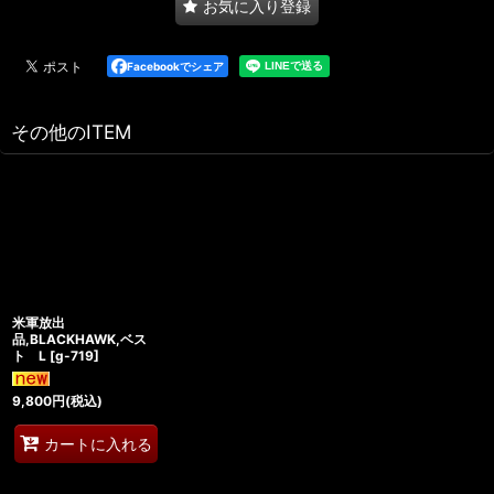
お気に入り登録
Facebookでシェア
その他のITEM
米軍放出
品,BLACKHAWK,ベス
ト L
[
g-719
]
9,800
円
(税込)
カートに入れる