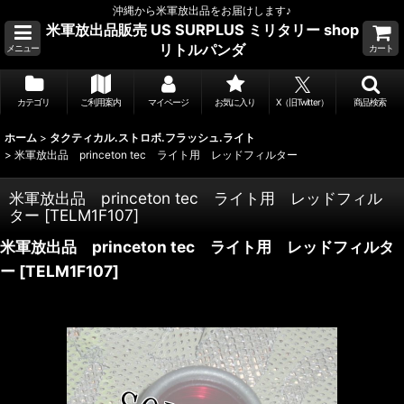
沖縄から米軍放出品をお届けします♪
米軍放出品販売 US SURPLUS ミリタリー shop
リトルパンダ
メニュー
カート
カテゴリ
ご利用案内
マイページ
お気に入り
X（旧Twitter）
商品検索
ホーム
>
タクティカル.ストロボ.フラッシュ.ライト
>
米軍放出品 princeton tec ライト用 レッドフィルター
米軍放出品 princeton tec ライト用 レッドフィル
ター
[
TELM1F107
]
米軍放出品 princeton tec ライト用 レッドフィルタ
ー
[
TELM1F107
]