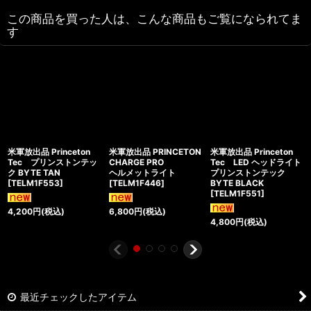
この商品を買った人は、こんな商品もご覧になられてま
す
米軍放出品 Princeton
米軍放出品 PRINCETON
米軍放出品 Princeton
Tec プリンストンテッ
CHARGE PRO
Tec LED ヘッドライト
ク BYTE TAN
ヘルメットライト
プリンストンテック
[
TELM1F553
]
[
TELM1F446
]
BYTE BLACK
[
TELM1F551
]
4,200
円
(税込)
6,800
円
(税込)
4,800
円
(税込)
最近チェックしたアイテム