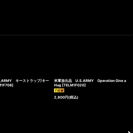
S,ARMY キーストラップ/キー
米軍放出品 U.S.ARMY Operation Give a
M1F708
]
Hug
[
TELM1F020
]
2,800
円
(税込)