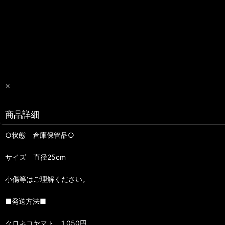
×
商品詳細
○状態 倉庫保管品○
サイズ 直径25cm
小傷等はご理解ください。
■発送方法■
クロネコヤマト 1,050円