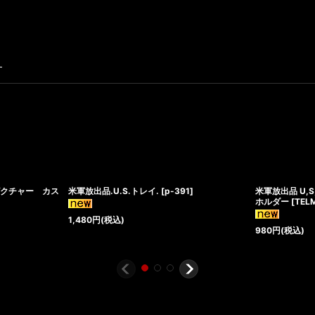
す
ピクチャー カス
米軍放出品.U.S.トレイ.
[
p-391
]
米軍放出品 U,
ホルダー
[
TEL
1,480
円
(税込)
980
円
(税込)