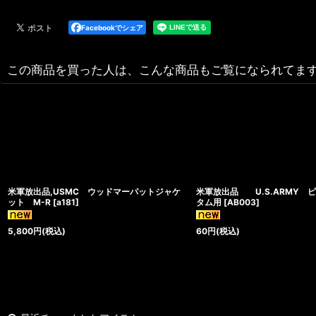
Facebookでシェア
この商品を買った人は、こんな商品もご覧になられてま
米軍放出品,USMC ウッドマーパットジャケ
米軍放出品 U.S.ARMY 
ット M-R
[
a181
]
タム用
[
AB003
]
5,800
円
(税込)
60
円
(税込)