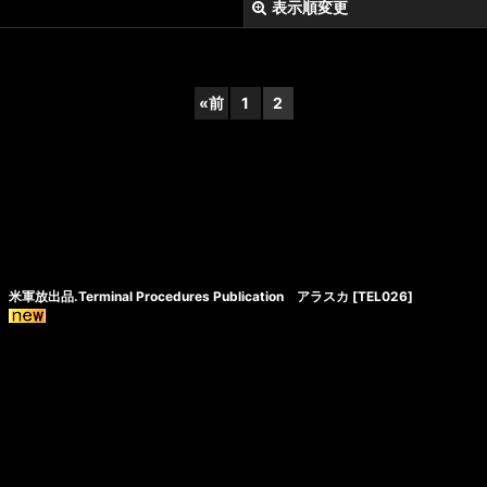
表示順変更
«
前
1
2
絞り込む
米軍放出品.Terminal Procedures Publication アラスカ
[
TEL026
]