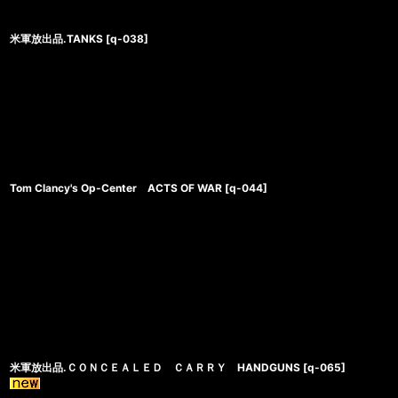
米軍放出品.TANKS
[
q-038
]
Tom Clancy's Op-Center ACTS OF WAR
[
q-044
]
米軍放出品.ＣＯＮＣＥＡＬＥＤ ＣＡＲＲＹ HANDGUNS
[
q-065
]