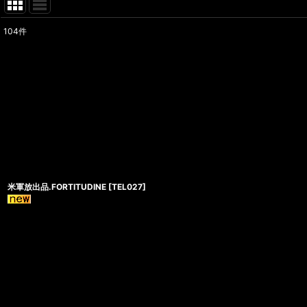
104
件
表示数
:
在庫あり
並び順
:
米軍放出品.FORTITUDINE
[
TEL027
]