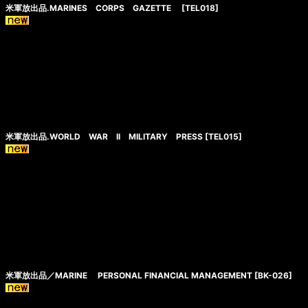
米軍放出品.MARINES CORPS GAZETTE
[
TEL018
]
米軍放出品.WORLD WAR II MILITARY PRESS
[
TEL015
]
米軍放出品／MARINE PERSONAL FINANCIAL MANAGEMENT
[
BK-026
]