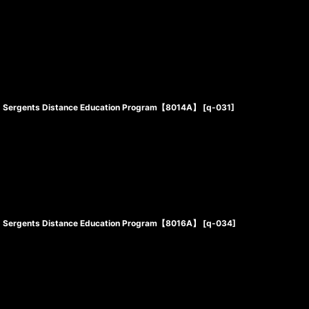
Sergents Distance Education Program【8014A】
[
q-031
]
Sergents Distance Education Program【8016A】
[
q-034
]