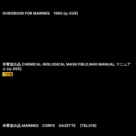
GUIDEBOOK FOR MARINES 1990
[
q-039
]
米軍放出品,CHEMICAL-BIOLOGICAL MASK:FIELD,M40 MANUAL.マニュア
ル
[
q-055
]
米軍放出品.MARINES CORPS GAZETTE
[
TEL019
]