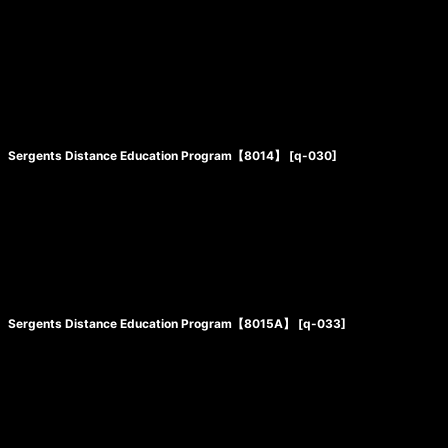
Sergents Distance Education Program【8014】
[
q-030
]
Sergents Distance Education Program【8015A】
[
q-033
]