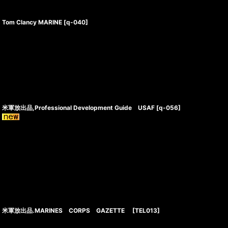
Tom Clancy MARINE
[
q-040
]
米軍放出品,Professional Development Guide USAF
[
q-056
]
米軍放出品.MARINES CORPS GAZETTE
[
TEL013
]