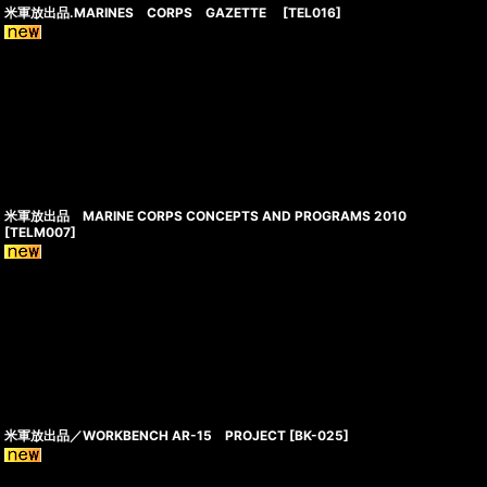
米軍放出品.MARINES CORPS GAZETTE
[
TEL016
]
米軍放出品 MARINE CORPS CONCEPTS AND PROGRAMS 2010
[
TELM007
]
米軍放出品／WORKBENCH AR-15 PROJECT
[
BK-025
]