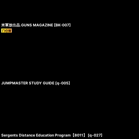
米軍放出品.GUNS MAGAZINE
[
BK-007
]
JUMPMASTER STUDY GUIDE
[
q-005
]
Sergents Distance Education Program【8011】
[
q-027
]