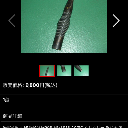
販売価格
:
9,800
円
(税込)
1点
商品詳細
米軍放出品 HMMWV M998 AS-3916 A/VRC ミリタリー ラジオ ア