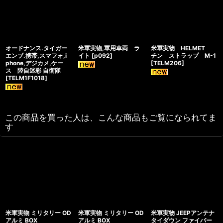
オードナンス.タイガー
米軍実物,軍用車両 ラ
米軍実物 HELMET
エンブ.携帯,スマフォ,i
イト
[
p092
]
チン ストラップ M-1
phone,デジカメ,ケー
[
TELM206
]
ス 陸自迷彩 自衛隊
[
TELM1F1018
]
この商品を買った人は、こんな商品もご覧になられてま
す
米軍実物 ミリタリー OD
米軍実物 ミリタリー OD
米軍実物 JEEPアンテナ
アルミ BOX
アルミ BOX
タイダウン ファイバー