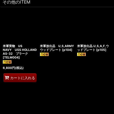
その他のITEM
米軍実物 US
米軍放出品 U,S,ARMY
米軍放出品.U,S,A,F,ウ
NAVY USS HOLLAND
ウッドプレート
[
p104
]
ッドプレート
[
p105
]
AS-32 プラーク
[
TELM004
]
6,800
円
(税込)
カートに入れる