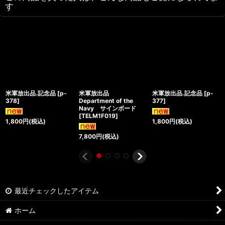
す
米軍放出品.記念品
[
p-
米軍放出品
米軍放出品.記念品
[
p-
378
]
Department of the
377
]
Navy サインボード
[
TELM1F019
]
1,800
円
(税込)
1,800
円
(税込)
7,800
円
(税込)
最近チェックしたアイテム
ホーム