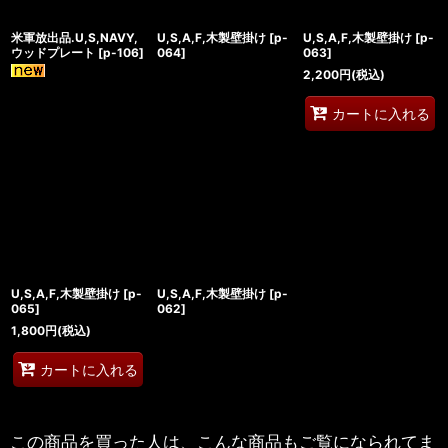
米軍放出品.U,S,NAVY,
U,S,A,F,木製壁掛け
[
p-
U,S,A,F,木製壁掛け
[
p-
ウッドプレート
[
p-106
]
064
]
063
]
2,200
円
(税込)
カートに入れる
U,S,A,F,木製壁掛け
[
p-
U,S,A,F,木製壁掛け
[
p-
065
]
062
]
1,800
円
(税込)
カートに入れる
この商品を買った人は、こんな商品もご覧になられてま