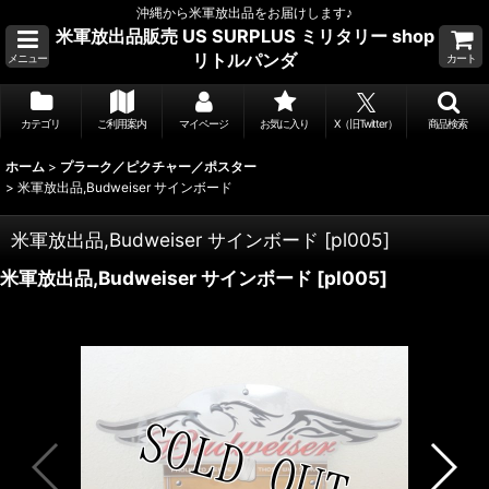
沖縄から米軍放出品をお届けします♪
米軍放出品販売 US SURPLUS ミリタリー shop
リトルパンダ
メニュー
カート
カテゴリ
ご利用案内
マイページ
お気に入り
X（旧Twitter）
商品検索
ホーム
>
プラーク／ピクチャー／ポスター
>
米軍放出品,Budweiser サインボード
米軍放出品,Budweiser サインボード
[
pl005
]
米軍放出品,Budweiser サインボード
[
pl005
]