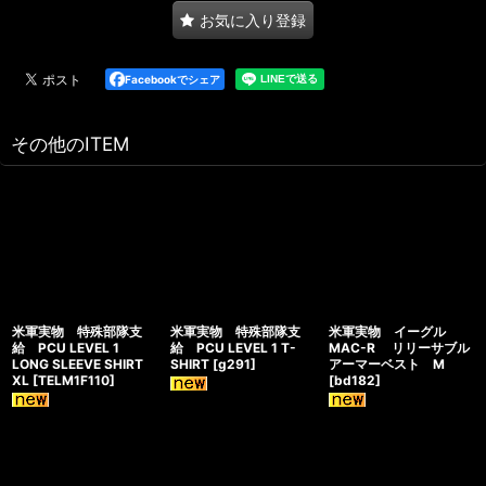
お気に入り登録
Facebookでシェア
その他のITEM
米軍実物 特殊部隊支
米軍実物 特殊部隊支
米軍実物 イーグル
給 PCU LEVEL 1
給 PCU LEVEL 1 T-
MAC-R リリーサブル
LONG SLEEVE SHIRT
SHIRT
[
g291
]
アーマーベスト M
XL
[
TELM1F110
]
[
bd182
]