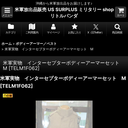
沖縄から米軍放出品をお届けします♪
米軍放出品販売 US SURPLUS ミリタリー shop
リトルパンダ
メニュー
カート
カテゴリ
ご利用案内
マイページ
お気に入り
X（旧Twitter）
商品検索
ホーム
>
ボディーアーマー／ベスト
>
米軍実物 インターセプターボディーアーマーセット M
米軍実物 インターセプターボディーアーマーセット
M
[
TELM1F062
]
米軍実物 インターセプターボディーアーマーセット M
[
TELM1F062
]